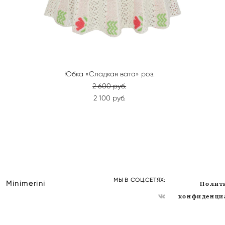
Юбка «Сладкая вата» роз.
2 600 pуб.
2 100 pуб.
МЫ В СОЦ.СЕТЯХ:
Полит
Minimerini
конфиденци