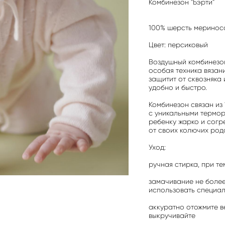
Комбинезон "Бэрти"
100% шерсть меринос
Цвет: персиковый
Воздушный комбинезон
особая техника вязани
защитит от сквозняка 
удобно и быстро.
Комбинезон связан из
с уникальными термор
ребенку жарко и согр
от своих колючих род
Уход:
ручная стирка, при т
замачивание не более
использовать специал
аккуратно отожмите в
выкручивайте