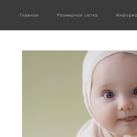
Главная
Размерная сетка
Информ
магазин
>
каталог
>
комбинезоны
>
комбинезон "бэрти" пер