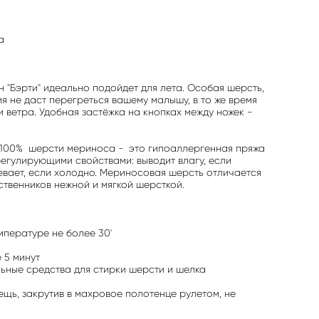
а
 "Бэрти" идеально подойдет для лета. Особая шерсть,
я не даст перегреться вашему малышу, в то же время
и ветра. Удобная застёжка на кнопках между ножек -
 100% шерсти мериноса - это гипоаллергенная пряжа
егулирующими свойствами: выводит влагу, если
евает, если холодно. Мериносовая шерсть отличается
ственников нежной и мягкой шерсткой.
емпературе не более 30'
 5 минут
ьные средства для стирки шерсти и шелка
ещь, закрутив в махровое полотенце рулетом, не