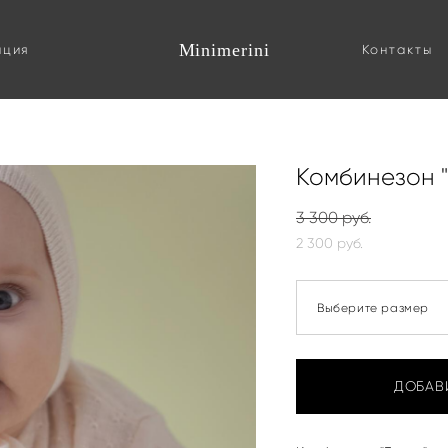
Minimerini
ация
Контакты
сик
Комбинезон "
3 300 pуб.
2 300 pуб.
Выберите размер
ДОБАВ