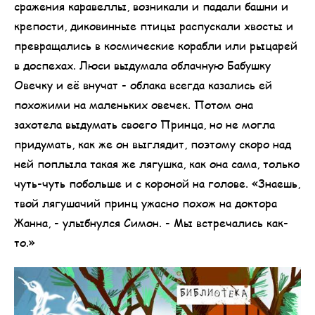
сражения каравеллы, возникали и падали башни и
крепости, диковинные птицы распускали хвосты и
превращались в космические корабли или рыцарей
в доспехах. Люси выдумала облачную Бабушку
Овечку и её внучат - облака всегда казались ей
похожими на маленьких овечек. Потом она
захотела выдумать своего Принца, но не могла
придумать, как же он выглядит, поэтому скоро над
ней поплыла такая же лягушка, как она сама, только
чуть-чуть побольше и с короной на голове. «Знаешь,
твой лягушачий принц ужасно похож на доктора
Жанна, - улыбнулся Симон. - Мы встречались как-
то.»