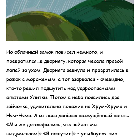
Но облачный замок повисел немного, и
превратился…в дворнягу, которая чесала правой
лапай за ухом. Дворняга зевнула и превратилась в
рожок с мороженым, а тот взорвался - очевидно,
кто-то решил подшутить над удароопасными
опытами Улитки. Потом в небе появились два
зайчонка, удивительно похожие на Хрум-Хрума и
Ням-Няма. А из леса донёсся возмущённый вопль:
«Мы же договорились, что зайчат мы
выдумываем!» «Я пошутил!» - улыбнулся лис