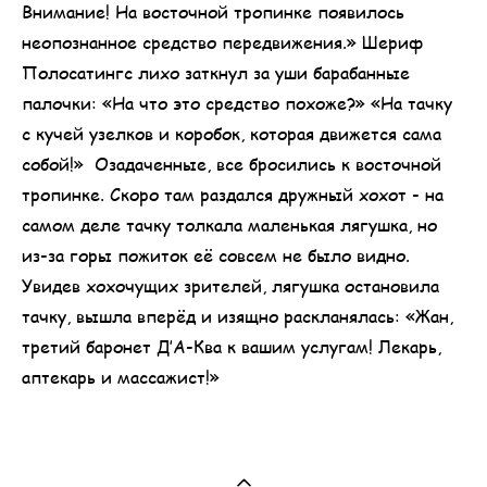
Внимание! На восточной тропинке появилось
неопознанное средство передвижения.» Шериф
Полосатингс лихо заткнул за уши барабанные
палочки: «На что это средство похоже?» «На тачку
с кучей узелков и коробок, которая движется сама
собой!» Озадаченные, все бросились к восточной
тропинке. Скоро там раздался дружный хохот - на
самом деле тачку толкала маленькая лягушка, но
из-за горы пожиток её совсем не было видно.
Увидев хохочущих зрителей, лягушка остановила
тачку, вышла вперёд и изящно раскланялась: «Жан,
третий баронет Д’А-Ква к вашим услугам! Лекарь,
аптекарь и массажист!»