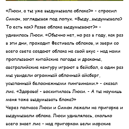
«Люси, а ты уже выдумывала облака?» - спросил
Симон, заглядывая под лопух. «Выду…выдумывала?
То есть как? Разве облака выдумывают?» -
удивилась Люси. «Обычно нет, но раз в году, как раз
в эти дни, проходит Фестиваль облаков, и звери со
всего света создают облака на свой вкус - над нами
проплывают китайские пагоды и драконы,
австралийские кенгуру играют в бейсбол, а один раз
мы увидели огромный облачный айсберг,
усыпанный белоснежными пингвинами.» - сказал
лис. «Здорово! - восхитилась Люси. - А ты научишь
меня тоже выдумывать блока?»
Через полчаса Люси и Симон лежали на пригорке и
выдумывали облака. Люси удивлялась, сколько
всего знает лис - над пригорком вели морские