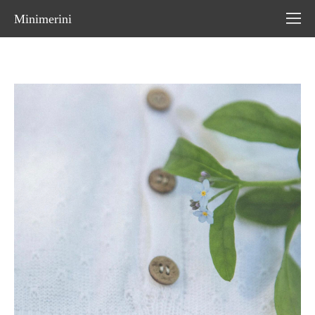
Minimerini
магазин
>
каталог
>
комбинезоны
>
комбинезон "бэрти" молочный