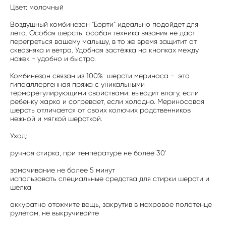
Цвет: молочный
Воздушный комбинезон "Бэрти" идеально подойдет для
лета. Особая шерсть, особая техника вязания не даст
перегреться вашему малышу, в то же время защитит от
сквозняка и ветра. Удобная застёжка на кнопках между
ножек - удобно и быстро.
Комбинезон связан из 100% шерсти мериноса - это
гипоаллергенная пряжа с уникальными
терморегулирующими свойствами: выводит влагу, если
ребенку жарко и согревает, если холодно. Мериносовая
шерсть отличается от своих колючих родственников
нежной и мягкой шерсткой.
Уход:
ручная стирка, при температуре не более 30'
замачивание не более 5 минут
использовать специальные средства для стирки шерсти и
шелка
аккуратно отожмите вещь, закрутив в махровое полотенце
рулетом, не выкручивайте