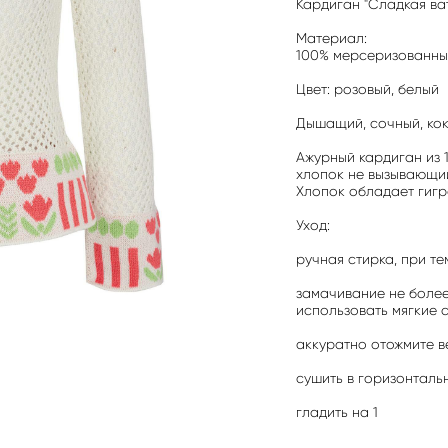
Кардиган "Сладкая ват
Материал:
100% мерсеризованны
Цвет: розовый, белый
Дышащий, сочный, коке
Ажурный кардиган из
хлопок не вызывающий
Хлопок обладает гигр
Уход:
ручная стирка, при т
замачивание не более
использовать мягкие 
аккуратно отожмите в
сушить в горизонталь
гладить на 1