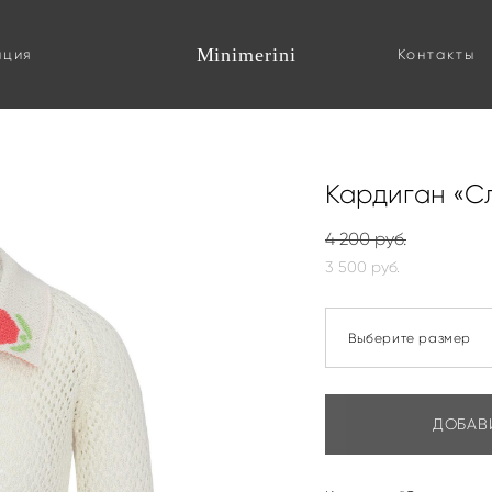
Minimerini
ация
Контакты
 вата» роз.
Кардиган «Сл
4 200 pуб.
3 500 pуб.
Выберите размер
ДОБАВ