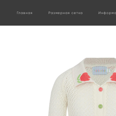
Главная
Размерная сетка
Информ
магазин
>
каталог
>
кардиганы, куртки
>
кардиган «сладкая