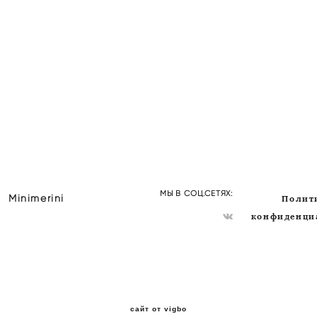
МЫ В СОЦ.СЕТЯХ:
Полит
Minimerini
конфиденци
сайт от vigbo