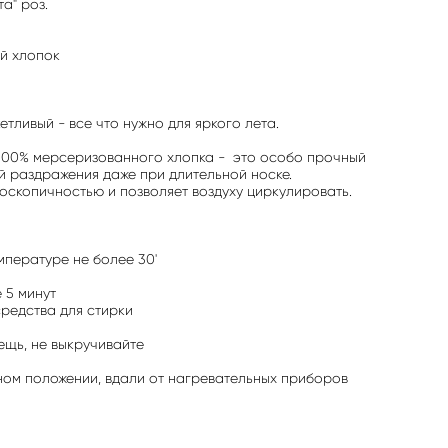
а" роз.
й хлопок
тливый - все что нужно для яркого лета.
 100% мерсеризованного хлопка - это особо прочный
 раздражения даже при длительной носке.
оскопичностью и позволяет воздуху циркулировать.
емпературе не более 30'
 5 минут
средства для стирки
ещь, не выкручивайте
ном положении, вдали от нагревательных приборов