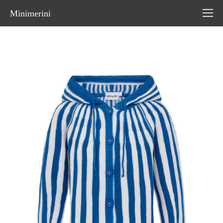
Minimerini
магазин
>
каталог
>
кардиганы, куртки
>
кардиган с капюшоном
"чипулетти"